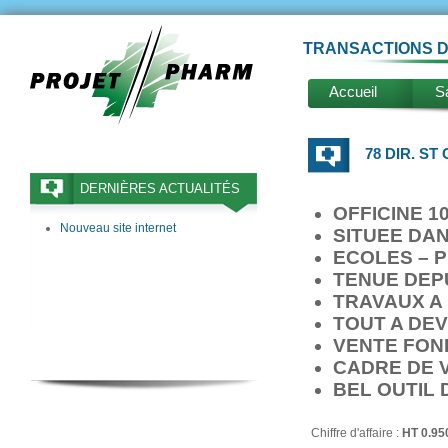
TRANSACTIONS D
Accueil
Sa
78 DIR. ST
DERNIÈRES ACTUALITÉS
OFFICINE 1
Nouveau site internet
SITUEE DA
ECOLES – P
TENUE DEPU
TRAVAUX A 
TOUT A DE
VENTE FON
CADRE DE V
BEL OUTIL 
Chiffre d'affaire :
HT 0.95