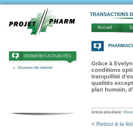
TRANSACTIONS D
Accueil
Sa
PHARMACIE
DERNIÈRES ACTUALITÉS
Grâce à Evelyn
Nouveau site internet
conditions opti
tranquillité d’e
qualités except
plan humain, d
Article précédent :
Phcie
< Retour à la lis