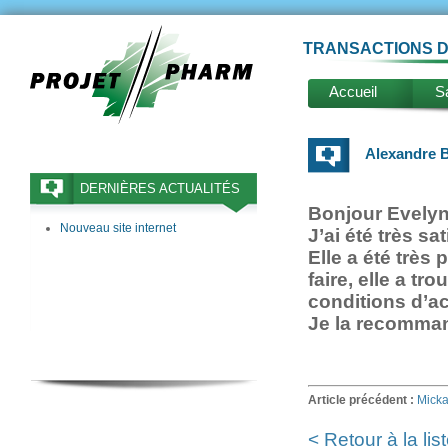
TRANSACTIONS D
Accueil
Sa
Alexandre
DERNIÈRES ACTUALITÉS
Bonjour Evelyn
Nouveau site internet
J’ai été très sa
Elle a été très 
faire, elle a t
conditions d’ac
Je la recomman
Article précédent :
Mick
< Retour à la lis