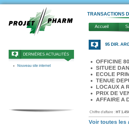
TRANSACTIONS D
Accueil
Sa
95 DIR. AR
DERNIÈRES ACTUALITÉS
OFFICINE 8
Nouveau site internet
SITUEE DA
ECOLE PRIM
TENUE DEPU
LOCAUX A 
PRIX DE VE
AFFAIRE A
Chiffre d'affaire :
HT 1.45
Voir toutes le