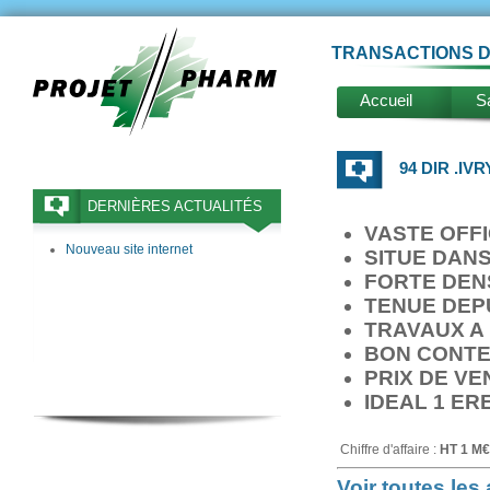
TRANSACTIONS D
Accueil
Sa
94 DIR .IV
DERNIÈRES ACTUALITÉS
VASTE OFFI
Nouveau site internet
SITUE DANS
FORTE DEN
TENUE DEPU
TRAVAUX A
BON CONTE
PRIX DE VE
IDEAL 1 ER
Chiffre d'affaire :
HT 1 M€
Voir toutes le