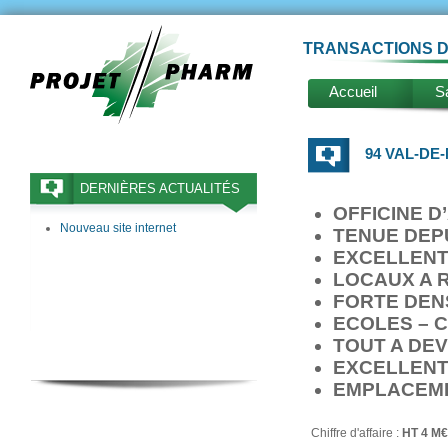
TRANSACTIONS D
Accueil
Sa
94 VAL-DE
DERNIÈRES ACTUALITÉS
OFFICINE D
Nouveau site internet
TENUE DEPU
EXCELLENT
LOCAUX A R
FORTE DEN
ECOLES – 
TOUT A DE
EXCELLENT
EMPLACEME
Chiffre d'affaire :
HT 4 M€