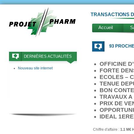
TRANSACTIONS D
Accueil
Sa
93 PROCHE
DERNIÈRES ACTUALITÉS
OFFICINE D
Nouveau site internet
FORTE DEN
ECOLES – 
TENUE DEPU
BON CONTE
TRAVAUX A
PRIX DE VE
OPPORTUNIT
IDEAL 1ERE
Chiffre d'affaire :
1.1 M€ 