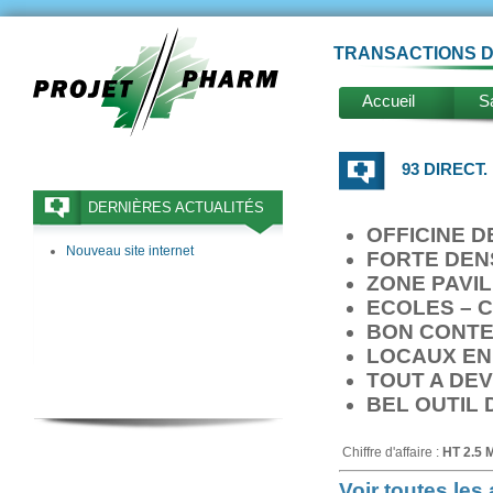
TRANSACTIONS D
Accueil
Sa
93 DIRECT.
DERNIÈRES ACTUALITÉS
OFFICINE D
Nouveau site internet
FORTE DEN
ZONE PAVI
ECOLES – 
BON CONTE
LOCAUX EN
TOUT A DE
BEL OUTIL 
Chiffre d'affaire :
HT 2.5 
Voir toutes le