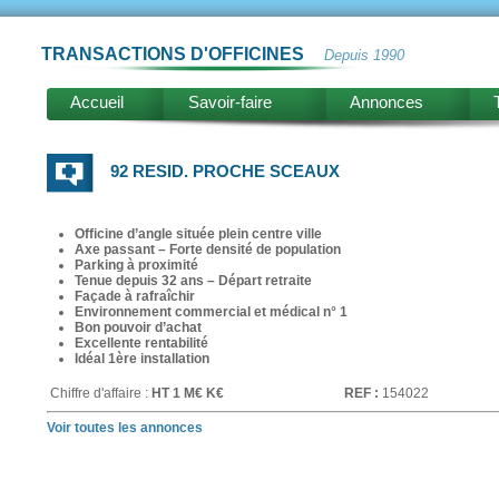
TRANSACTIONS D'OFFICINES
Depuis 1990
Accueil
Savoir-faire
Annonces
92 RESID. PROCHE SCEAUX
Officine d’angle située plein centre ville
Axe passant – Forte densité de population
Parking à proximité
Tenue depuis 32 ans – Départ retraite
Façade à rafraîchir
Environnement commercial et médical n° 1
Bon pouvoir d’achat
Excellente rentabilité
Idéal 1ère installation
Chiffre d'affaire :
HT 1 M€ K€
REF :
154022
Voir toutes les annonces