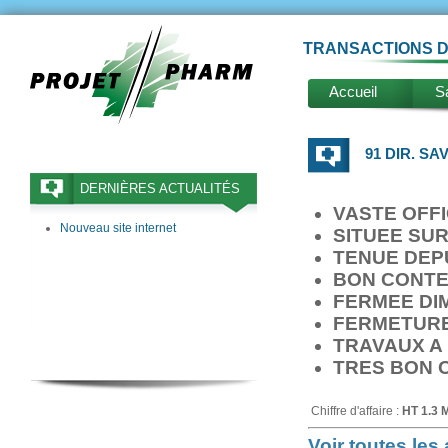
TRANSACTIONS D
Accueil
Sa
91 DIR. SA
DERNIÈRES ACTUALITÉS
VASTE OFFI
Nouveau site internet
SITUEE SU
TENUE DEPU
BON CONTE
FERMEE DI
FERMETURE
TRAVAUX A
TRES BON O
Chiffre d'affaire :
HT 1.3 
Voir toutes le