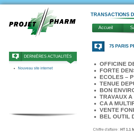
TRANSACTIONS D
Accueil
Sa
75 PARIS P
DERNIÈRES ACTUALITÉS
OFFICINE D
Nouveau site internet
FORTE DEN
ECOLES – P
TENUE DEPU
BON ENVIR
TRAVAUX A 
CA A MULTI
VENTE FON
BEL OUTIL 
Chiffre d'affaire :
HT 1.1 