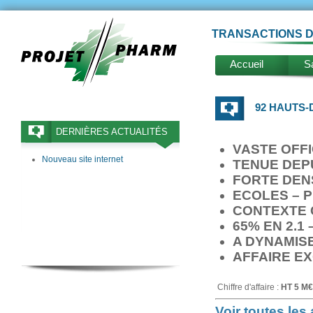
TRANSACTIONS D
Accueil
Sa
92 HAUTS-D
DERNIÈRES ACTUALITÉS
VASTE OFFI
Nouveau site internet
TENUE DEPU
FORTE DEN
ECOLES – P
CONTEXTE C
65% EN 2.1
A DYNAMIS
AFFAIRE E
Chiffre d'affaire :
HT 5 M€
Voir toutes le