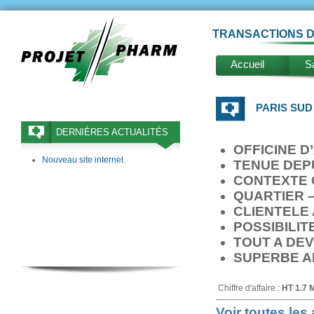
TRANSACTIONS D
Accueil
Sa
PARIS SUD 
DERNIÈRES ACTUALITÉS
OFFICINE 
Nouveau site internet
TENUE DEPU
CONTEXTE 
QUARTIER 
CLIENTELE 
POSSIBILI
TOUT A DE
SUPERBE A
Chiffre d'affaire :
HT 1.7 
Voir toutes le