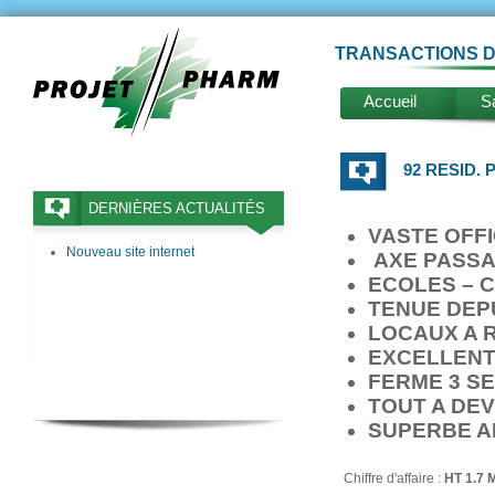
TRANSACTIONS D
Accueil
Sa
92 RESID. 
DERNIÈRES ACTUALITÉS
VASTE OFFI
Nouveau site internet
AXE PASSAN
ECOLES – 
TENUE DEPU
LOCAUX A R
EXCELLENT
FERME 3 S
TOUT A DE
SUPERBE A
Chiffre d'affaire :
HT 1.7 